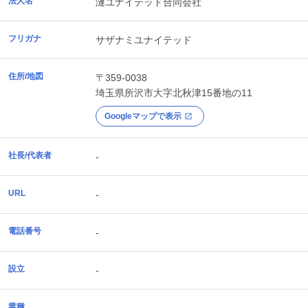
法人名
漣ユナイテッド合同会社
フリガナ
サザナミユナイテッド
住所/地図
〒359-0038
埼玉県
所沢市
大字北秋津15番地の11
Googleマップで表示
社長/代表者
-
URL
-
電話番号
-
設立
-
業種