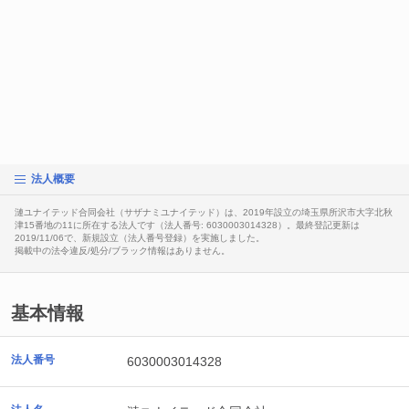
法人概要
漣ユナイテッド合同会社（サザナミユナイテッド）は、2019年設立の埼玉県所沢市大字北秋
津15番地の11に所在する法人です（法人番号: 6030003014328）。最終登記更新は
2019/11/06で、新規設立（法人番号登録）を実施しました。
掲載中の法令違反/処分/ブラック情報はありません。
基本情報
法人番号
6030003014328