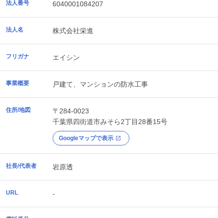
法人番号
6040001084207
法人名
株式会社栄進
フリガナ
エイシン
事業概要
戸建て、マンションの防水工事
住所/地図
〒284-0023
千葉県
四街道市
みそら2丁目28番15号
Googleマップで表示
社長/代表者
岩原透
URL
-