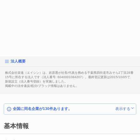
法人概要
株式会社栄進（エイシン）は、岩原透が社長/代表を務める千葉県四街道市みそら2丁目28番
15号に所在する法人です（法人番号: 6040001084207）。最終登記更新は2015/10/05で、
新規設立（法人番号登録）を実施しました。
掲載中の法令違反/処分/ブラック情報はありません。
全国に同名企業が130件あります。
表示する
基本情報