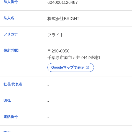
法人番号
6040001126487
法人名
株式会社BRIGHT
フリガナ
ブライト
住所/地図
〒290-0056
千葉県
市原市
五井2442番地1
Googleマップで表示
社長/代表者
-
URL
-
電話番号
-