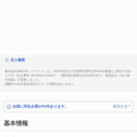
法人概要
株式会社BRIGHT（ブライト）は、2023年設立の千葉県市原市五井2442番地1に所在する法
人です（法人番号: 6040001126487）。最終登記更新は2023/01/10で、新規設立（法人番
号登録）を実施しました。
掲載中の法令違反/処分/ブラック情報はありません。
全国に同名企業が64件あります。
表示する
基本情報