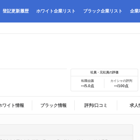
登記更新履歴
ホワイト企業リスト
ブラック企業リスト
企業
社員・元社員の評価
転職会議
カイシャの評判
--
--
/5.0点
/100点
ホワイト情報
ブラック情報
評判/口コミ
求人