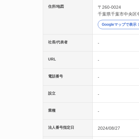
住所/地図
〒260-0024
千葉県
千葉市中央区
Googleマップで表示
社長/代表者
-
URL
-
電話番号
-
設立
-
業種
-
法人番号指定日
2024/08/27