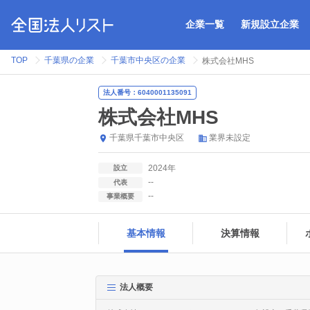
企業一覧
新規設立企業
TOP
千葉県の企業
千葉市中央区の企業
株式会社MHS
法人番号：6040001135091
株式会社MHS
千葉県
千葉市中央区
業界未設定
2024年
設立
--
代表
--
事業概要
基本情報
決算情報
法人概要