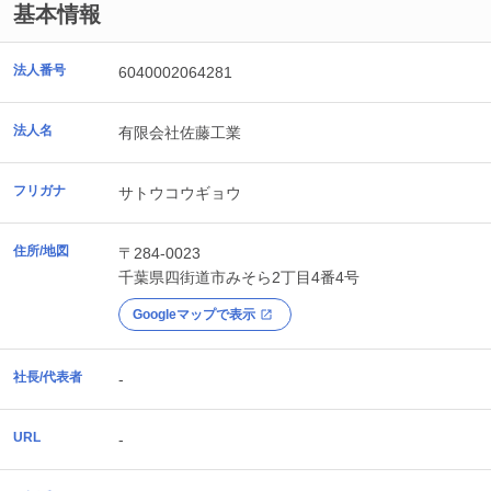
基本情報
法人番号
6040002064281
法人名
有限会社佐藤工業
フリガナ
サトウコウギョウ
住所/地図
〒284-0023
千葉県
四街道市
みそら2丁目4番4号
Googleマップで表示
社長/代表者
-
URL
-