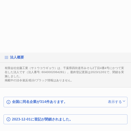
法人概要
有限会社佐藤工業（サトウコウギョウ）は、千葉県四街道市みそら2丁目4番4号にかつて実
在した法人です（法人番号: 6040002064281）。最終登記更新は2023/12/01で、閉鎖を実
施しました。
掲載中の法令違反/処分/ブラック情報はありません。
全国に同名企業が314件あります。
表示する
2023-12-01に登記が閉鎖されました。