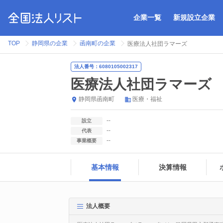
企業一覧
新規設立企業
TOP
静岡県の企業
函南町の企業
医療法人社団ラマーズ
法人番号：6080105002317
医療法人社団ラマーズ
静岡県
函南町
医療・福祉
--
設立
--
代表
--
事業概要
基本情報
決算情報
法人概要