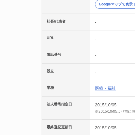
Googleマップで表示
社長/代表者
-
URL
-
電話番号
-
設立
-
業種
医療・福祉
法人番号指定日
2015/10/05
※2015/10/05より
最終登記更新日
2015/10/05