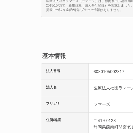
医療法人社団ラマーズ（ラマーズ）は、静岡県田方郡函南町間宮4
2015/10/05で、新規設立（法人番号登録）を実施しました
掲載中の法令違反/処分/ブラック情報はありません。
基本情報
法人番号
6080105002317
法人名
医療法人社団ラマー
フリガナ
ラマーズ
住所/地図
〒419-0123
静岡県
函南町
間宮45