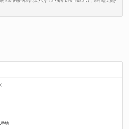
51番地に所在する法人です（法人番号: 6080105002317）。最終登記更新は
。
ズ
1番地