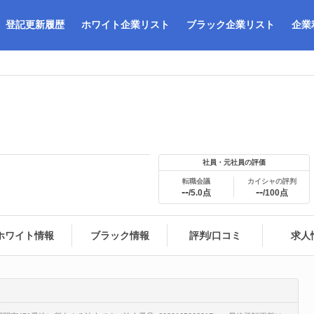
登記更新履歴
ホワイト企業リスト
ブラック企業リスト
企業
社員・元社員の評価
転職会議
カイシャの評判
--
--
/5.0点
/100点
ホワイト情報
ブラック情報
評判/口コミ
求人