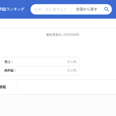
利益ランキング
最終更新日: 2015/10/05
売上：
非公開
純利益：
非公開
情報