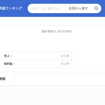
利益ランキング
最終更新日: 2015/10/05
売上：
非公開
純利益：
非公開
情報