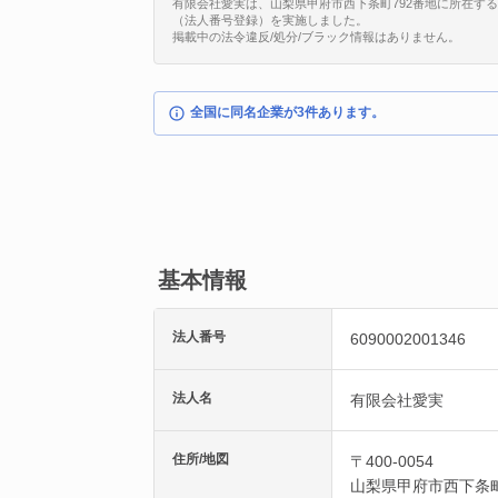
有限会社愛実は、山梨県甲府市西下条町792番地に所在する法人です
（法人番号登録）を実施しました。
掲載中の法令違反/処分/ブラック情報はありません。
全国に同名企業が3件あります。
基本情報
法人番号
6090002001346
法人名
有限会社愛実
住所/地図
〒400-0054
山梨県
甲府市
西下条町