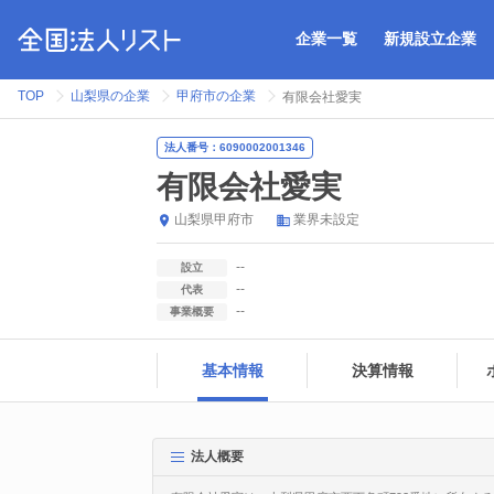
企業一覧
新規設立企業
TOP
山梨県の企業
甲府市の企業
有限会社愛実
法人番号：6090002001346
有限会社愛実
山梨県
甲府市
業界未設定
--
設立
--
代表
--
事業概要
基本情報
決算情報
法人概要