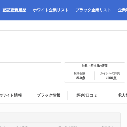
登記更新履歴
ホワイト企業リスト
ブラック企業リスト
企業
社員・元社員の評価
転職会議
カイシャの評判
--
--
/5.0点
/100点
ホワイト情報
ブラック情報
評判/口コミ
求人