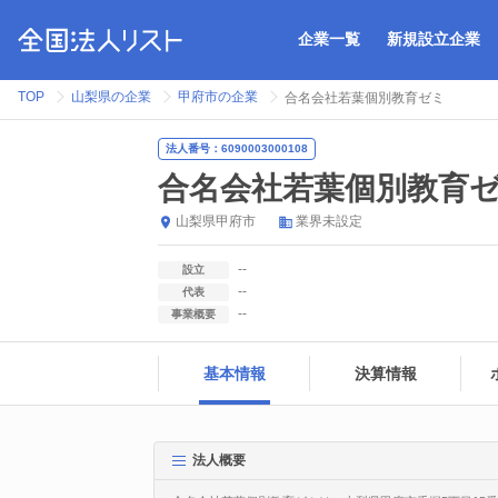
企業一覧
新規設立企業
TOP
山梨県の企業
甲府市の企業
合名会社若葉個別教育ゼミ
法人番号：6090003000108
合名会社若葉個別教育
山梨県
甲府市
業界未設定
--
設立
--
代表
--
事業概要
基本情報
決算情報
法人概要