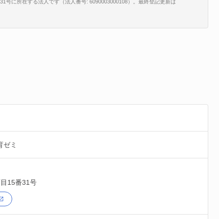
号に所在する法人です（法人番号: 6090003000108）。最終登記更新は
育ゼミ
目15番31号