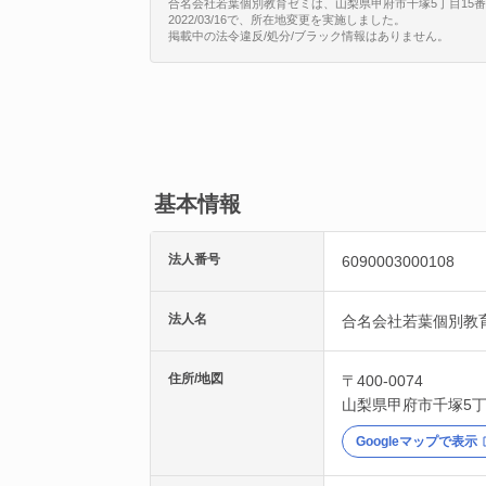
合名会社若葉個別教育ゼミは、山梨県甲府市千塚5丁目15番31
2022/03/16で、所在地変更を実施しました。
掲載中の法令違反/処分/ブラック情報はありません。
基本情報
法人番号
6090003000108
法人名
合名会社若葉個別教
住所/地図
〒400-0074
山梨県
甲府市
千塚5丁
Googleマップで表示