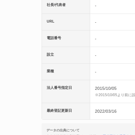
社長/代表者
-
URL
-
電話番号
-
設立
-
業種
-
法人番号指定日
2015/10/05
※2015/10/05より
最終登記更新日
2022/03/16
データの出典について