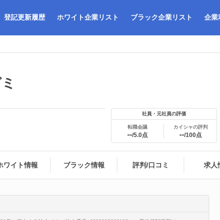
登記更新履歴
ホワイト企業リスト
ブラック企業リスト
企業
ゼミ
社員・元社員の評価
転職会議
カイシャの評判
--
--
/5.0点
/100点
ホワイト情報
ブラック情報
評判/口コミ
求人