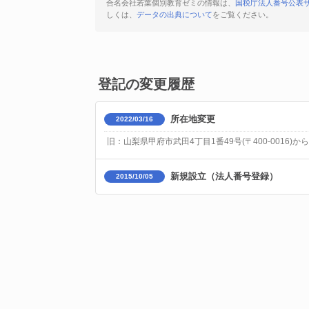
合名会社若葉個別教育ゼミの情報は、
国税庁法人番号公表
しくは、
データの出典について
をご覧ください。
登記の変更履歴
所在地変更
2022/03/16
旧：山梨県甲府市武田4丁目1番49号(〒400-0016)から
新規設立（法人番号登録）
2015/10/05