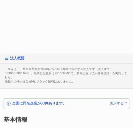
法人概要
一乗寺は、山梨県南都留郡西桂町小沼1997番地に所在する法人です（法人番号:
6090005004404）。最終登記更新は2015/10/05で、新規設立（法人番号登録）を実施しま
した。
掲載中の法令違反/処分/ブラック情報はありません。
全国に同名企業が33件あります。
表示する
基本情報