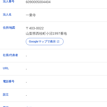
法人番号
6090005004404
法人名
一乗寺
住所/地図
〒403-0022
山梨県
西桂町
小沼1997番地
Googleマップで表示
社長/代表者
-
URL
-
電話番号
-
設立
-