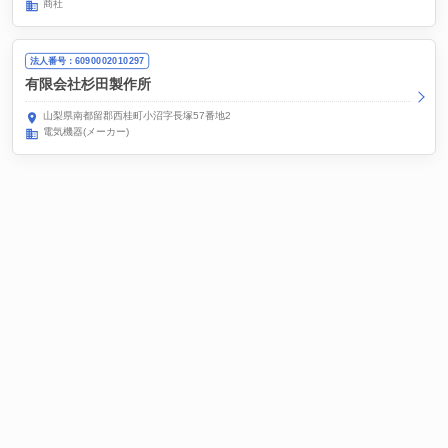
商社
法人番号：6090002010297
有限会社杉田製作所
山梨県南都留郡西桂町小沼字長塚57番地2
電気機器(メーカー)