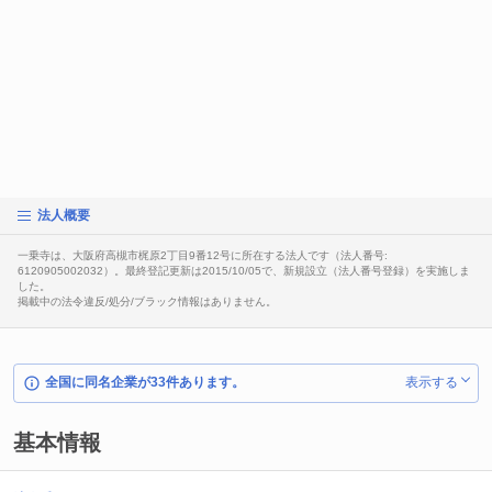
法人概要
一乗寺は、大阪府高槻市梶原2丁目9番12号に所在する法人です（法人番号:
6120905002032）。最終登記更新は2015/10/05で、新規設立（法人番号登録）を実施しま
した。
掲載中の法令違反/処分/ブラック情報はありません。
全国に同名企業が33件あります。
表示する
基本情報