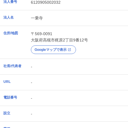
法人番号
6120905002032
法人名
一乗寺
住所/地図
〒569-0091
大阪府
高槻市
梶原2丁目9番12号
Googleマップで表示
社長/代表者
-
URL
-
電話番号
-
設立
-