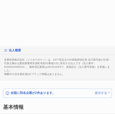
法人概要
名豊技研株式会社（メイホウギケン）は、1977年設立の代表取締役社長 谷川喜代造が社長/
代表を務める愛知県豊明市栄町寺前42番地の5に所在する法人です（法人番号:
6180001069516）。最終登記更新は2015/10/05で、新規設立（法人番号登録）を実施しま
した。
掲載中の法令違反/処分/ブラック情報はありません。
全国に同名企業が2件あります。
表示する
基本情報