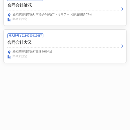
合同会社健花
愛知県豊明市栄町南姥子6番地ファミリアーレ豊明前後305号
業界未設定
法人番号：5180003015667
合同会社大又
愛知県豊明市栄町裏畑46番地1
業界未設定