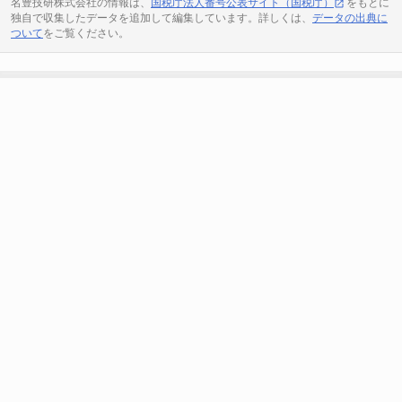
名豊技研株式会社の情報は、
国税庁法人番号公表サイト（国税庁）
をもとに
独自で収集したデータを追加して編集しています。詳しくは、
データの出典に
ついて
をご覧ください。