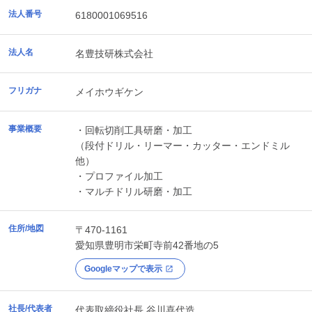
法人番号
6180001069516
法人名
名豊技研株式会社
フリガナ
メイホウギケン
事業概要
・回転切削工具研磨・加工
（段付ドリル・リーマー・カッター・エンドミル
他）
・プロファイル加工
・マルチドリル研磨・加工
住所/地図
〒470-1161
愛知県
豊明市
栄町寺前42番地の5
Googleマップで表示
社長/代表者
代表取締役社長 谷川喜代造