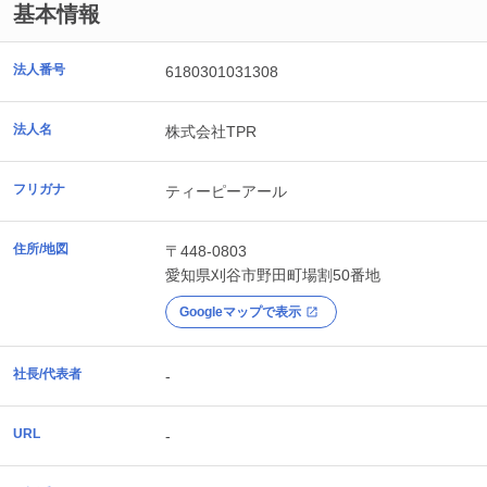
基本情報
法人番号
6180301031308
法人名
株式会社TPR
フリガナ
ティーピーアール
住所/地図
〒448-0803
愛知県
刈谷市
野田町場割50番地
Googleマップで表示
社長/代表者
-
URL
-