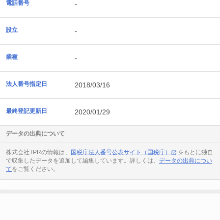
電話番号
-
設立
-
業種
-
法人番号指定日
2018/03/16
最終登記更新日
2020/01/29
データの出典について
株式会社TPRの情報は、
国税庁法人番号公表サイト（国税庁）
をもとに独自
で収集したデータを追加して編集しています。詳しくは、
データの出典につい
て
をご覧ください。