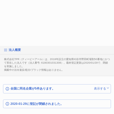
法人概要
株式会社TPR（ティーピーアール）は、2018年設立の愛知県刈谷市野田町場割50番地にかつ
て実在した法人です（法人番号: 6180301031308）。最終登記更新は2020/01/29で、閉鎖
を実施しました。
掲載中の法令違反/処分/ブラック情報はありません。
全国に同名企業が5件あります。
表示する
2020-01-29に登記が閉鎖されました。