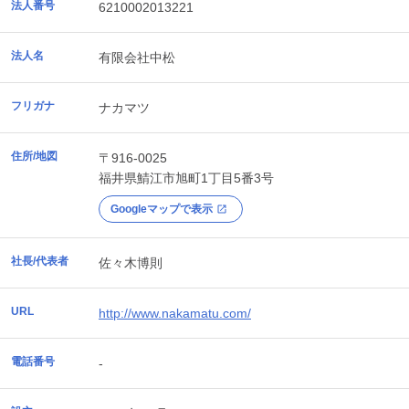
法人番号
6210002013221
法人名
有限会社中松
フリガナ
ナカマツ
住所/地図
〒916-0025
福井県
鯖江市
旭町1丁目5番3号
Googleマップで表示
社長/代表者
佐々木博則
URL
http://www.nakamatu.com/
電話番号
-