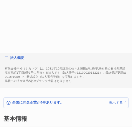
法人概要
有限会社中松（ナカマツ）は、1981年10月設立の佐々木博則が社長/代表を務める福井県鯖
江市旭町1丁目5番3号に所在する法人です（法人番号: 6210002013221）。最終登記更新は
2015/10/05で、新規設立（法人番号登録）を実施しました。
掲載中の法令違反/処分/ブラック情報はありません。
全国に同名企業が4件あります。
表示する
基本情報