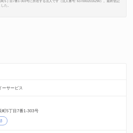
7番1-303号に所在する法人です（法人番号: 6370002016290）。最終登記
ました。
イーサービス
長町5丁目7番1-303号