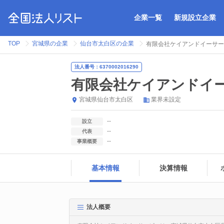
企業一覧
新規設立企業
TOP
宮城県の企業
仙台市太白区の企業
有限会社ケイアンドイーサー
法人番号：6370002016290
有限会社ケイアンドイ
宮城県
仙台市太白区
業界未設定
--
設立
--
代表
--
事業概要
基本情報
決算情報
法人概要