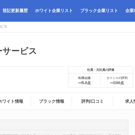
登記更新履歴
ホワイト企業リスト
ブラック企業リスト
企業
ビス
ーサービス
社員・元社員の評価
転職会議
カイシャの評判
--
--
/5.0点
/100点
ホワイト情報
ブラック情報
評判/口コミ
求人