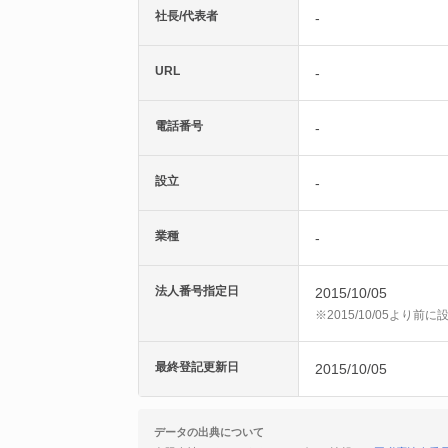
社長/代表者
-
URL
-
電話番号
-
設立
-
業種
-
法人番号指定日
2015/10/05
※2015/10/05より
最終登記更新日
2015/10/05
データの出典について