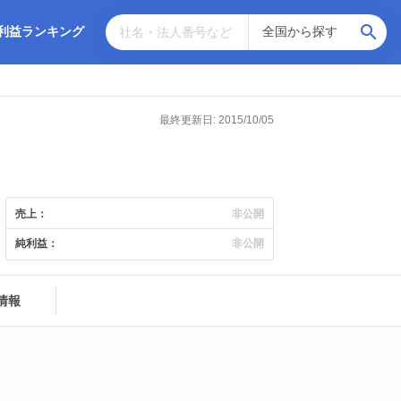
利益ランキング
最終更新日: 2015/10/05
売上：
非公開
純利益：
非公開
情報