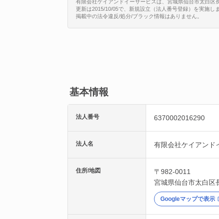
有限会社ケイアンドイーサービスは、宮城県仙台市太白区長町5丁目
更新は2015/10/05で、新規設立（法人番号登録）を実施し
掲載中の法令違反/処分/ブラック情報はありません。
基本情報
法人番号
6370002016290
法人名
有限会社ケイアンド
住所/地図
〒982-0011
宮城県
仙台市太白区
Googleマップで表示