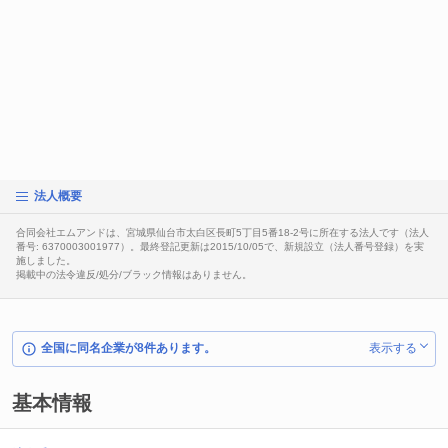
法人概要
合同会社エムアンドは、宮城県仙台市太白区長町5丁目5番18-2号に所在する法人です（法人
番号: 6370003001977）。最終登記更新は2015/10/05で、新規設立（法人番号登録）を実
施しました。
掲載中の法令違反/処分/ブラック情報はありません。
全国に同名企業が8件あります。
表示する
基本情報