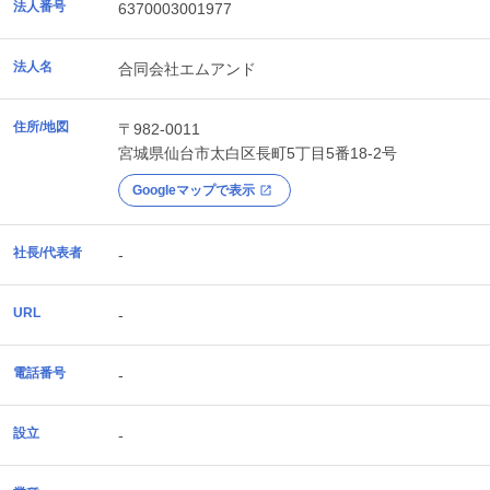
法人番号
6370003001977
法人名
合同会社エムアンド
住所/地図
〒982-0011
宮城県
仙台市太白区
長町5丁目5番18-2号
Googleマップで表示
社長/代表者
-
URL
-
電話番号
-
設立
-