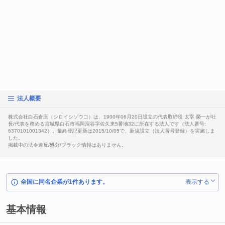
法人概要
株式会社白石倉庫（シロイシソウコ）は、1900年06月20日設立の代表取締役 太宰 榮一が社
長/代表を務める宮城県白石市福岡深谷字佐久来5番地32に所在する法人です（法人番号:
6370101001342）。最終登記更新は2015/10/05で、新規設立（法人番号登録）を実施しま
した。
掲載中の法令違反/処分/ブラック情報はありません。
全国に同名企業が1件あります。
表示する
基本情報