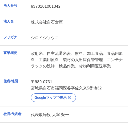
法人番号
6370101001342
法人名
株式会社白石倉庫
フリガナ
シロイシソウコ
事業概要
政府米、自主流通米麦、飲料、加工食品、食品用原
料、工業用原料、製材の入出庫保管管理、コンテナ
ラックの洗浄・検品作業、貨物利用運送事業
住所/地図
〒989-0731
宮城県
白石市
福岡深谷字佐久来5番地32
Googleマップで表示
社長/代表者
代表取締役 太宰 榮一