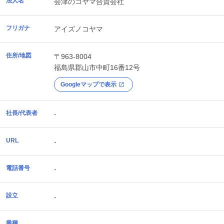
法人名
会津のコヤマ合資会社
フリガナ
アイズノコヤマ
住所/地図
〒963-8004
福島県
郡山市
中町16番12号
Googleマップで表示
社長/代表者
-
URL
-
電話番号
-
設立
-
業種