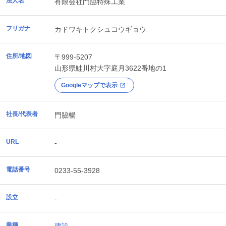
法人名
有限会社門脇特殊工業
フリガナ
カドワキトクシュコウギョウ
住所/地図
〒999-5207
山形県
鮭川村
大字庭月3622番地の1
Googleマップで表示
社長/代表者
門脇暢
URL
-
電話番号
0233-55-3928
設立
-
業種