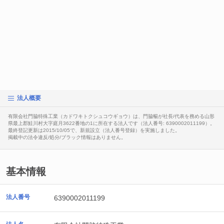
法人概要
有限会社門脇特殊工業（カドワキトクシュコウギョウ）は、門脇暢が社長/代表を務める山形
県最上郡鮭川村大字庭月3622番地の1に所在する法人です（法人番号: 6390002011199）。
最終登記更新は2015/10/05で、新規設立（法人番号登録）を実施しました。
掲載中の法令違反/処分/ブラック情報はありません。
基本情報
法人番号
6390002011199