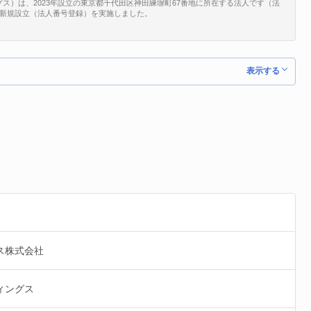
ス）は、2023年設立の東京都千代田区神田練塀町67番地に所在する法人です（法
1/25で、新規設立（法人番号登録）を実施しました。
表示する
ス株式会社
ィングス