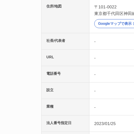
住所/地図
〒101-0022
東京都
千代田区
神田
Googleマップで表示
社長/代表者
-
URL
-
電話番号
-
設立
-
業種
-
法人番号指定日
2023/01/25