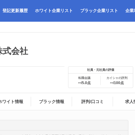
登記更新履歴
ホワイト企業リスト
ブラック企業リスト
企業
株式会社
社員・元社員の評価
転職会議
カイシャの評判
--
--
/5.0点
/100点
ホワイト情報
ブラック情報
評判/口コミ
求人