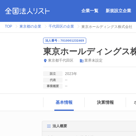
企業一覧
新規設立企業
TOP
東京都の企業
千代田区の企業
東京ホールディングス株式会社
法人番号：7010001232469
東京ホールディングス
東京都
千代田区
業界未設定
2023年
設立
--
代表
--
事業概要
基本情報
決算情報
法人概要