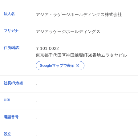
法人名
アジア・ラゲージホールディングス株式会社
フリガナ
アジアラゲージホールディングス
住所/地図
〒101-0022
東京都
千代田区
神田練塀町68番地ムラタヤビル
Googleマップで表示
社長/代表者
-
URL
-
電話番号
-
設立
-