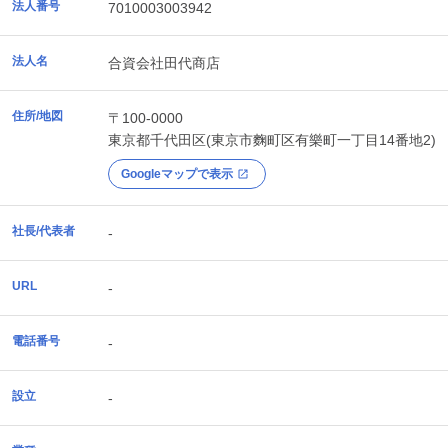
法人番号
7010003003942
法人名
合資会社田代商店
住所/地図
〒100-0000
東京都
千代田区
(東京市麴町区有樂町一丁目14番地2)
Googleマップで表示
社長/代表者
-
URL
-
電話番号
-
設立
-