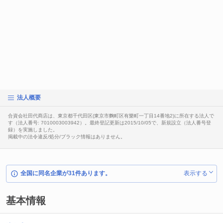
法人概要
合資会社田代商店は、東京都千代田区(東京市麴町区有樂町一丁目14番地2)に所在する法人で
す（法人番号: 7010003003942）。最終登記更新は2015/10/05で、新規設立（法人番号登
録）を実施しました。
掲載中の法令違反/処分/ブラック情報はありません。
全国に同名企業が31件あります。
表示する
基本情報