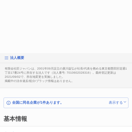
法人概要
有限会社匠ジャパンは、2001年09月設立の廣川益弘が社長/代表を務める東京都墨田区堤通1
丁目17番24号に所在する法人です（法人番号: 7010602028316）。最終登記更新は
2021/09/02で、所在地変更を実施しました。
掲載中の法令違反/処分/ブラック情報はありません。
全国に同名企業が1件あります。
表示する
基本情報