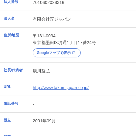
法人番号
7010602028316
法人名
有限会社匠ジャパン
住所/地図
〒131-0034
東京都
墨田区
堤通1丁目17番24号
Googleマップで表示
社長/代表者
廣川益弘
URL
http://www.takumijapan.co.jp/
電話番号
-
設立
2001年09月