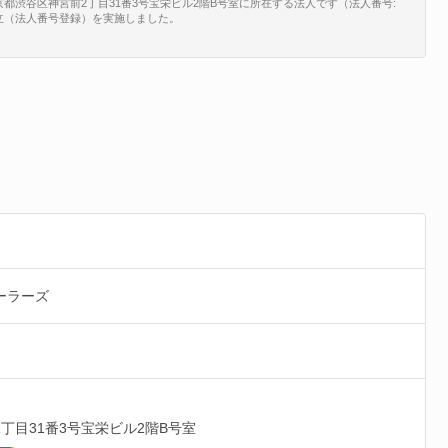
渋谷区神宮前2丁目31番3号宝栄ビル2階B号室に所在する法人です（法人番号:
、新規設立（法人番号登録）を実施しました。
ーラーズ
丁目31番3号宝栄ビル2階B号室