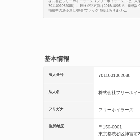
株式会社フリーホイーラーズ（フリーホイラーズ）は、東京都
7011001062088）。最終登記更新は2015/10/05で
掲載中の法令違反/処分/ブラック情報はありません。
基本情報
法人番号
7011001062088
法人名
株式会社フリーホイ
フリガナ
フリーホイラーズ
住所/地図
〒150-0001
東京都
渋谷区
神宮前2