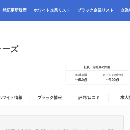
登記更新履歴
ホワイト企業リスト
ブラック企業リスト
企業
ラーズ
社員・元社員の評価
転職会議
カイシャの評判
--
--
/5.0点
/100点
ホワイト情報
ブラック情報
評判/口コミ
求人