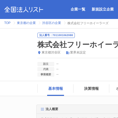
企業一覧
新規設立企業
TOP
東京都の企業
渋谷区の企業
株式会社フリーホイーラーズ
法人番号：7011001062088
株式会社フリーホイー
東京都
渋谷区
業界未設定
--
設立
--
代表
--
事業概要
基本情報
決算情報
法人概要