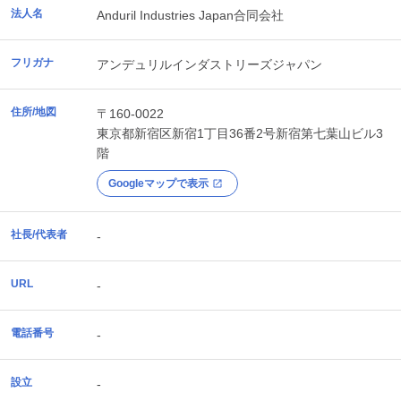
法人名
Anduril Industries Japan合同会社
フリガナ
アンデュリルインダストリーズジャパン
住所/地図
〒160-0022
東京都
新宿区
新宿1丁目36番2号新宿第七葉山ビル3
階
Googleマップで表示
社長/代表者
-
URL
-
電話番号
-
設立
-