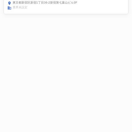
東京都新宿区新宿1丁目36-2新宿第七葉山ビル3F
業界未設定