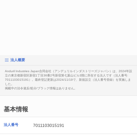
法人概要
Anduril Industries Japan合同会社（アンデュリルインダストリーズジャパン）は、2024年設
立の東京都新宿区新宿1丁目36番2号新宿第七葉山ビル3階に所在する法人です（法人番号:
7011103015191）。最終登記更新は2024/11/19で、新規設立（法人番号登録）を実施しま
した。
掲載中の法令違反/処分/ブラック情報はありません。
基本情報
法人番号
7011103015191