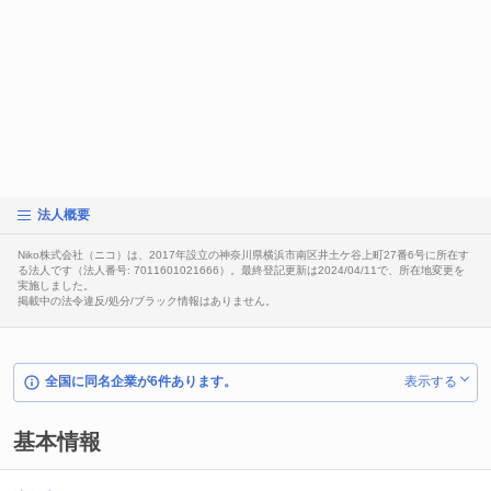
法人概要
Niko株式会社（ニコ）は、2017年設立の神奈川県横浜市南区井土ケ谷上町27番6号に所在す
る法人です（法人番号: 7011601021666）。最終登記更新は2024/04/11で、所在地変更を
実施しました。
掲載中の法令違反/処分/ブラック情報はありません。
全国に同名企業が6件あります。
表示する
基本情報