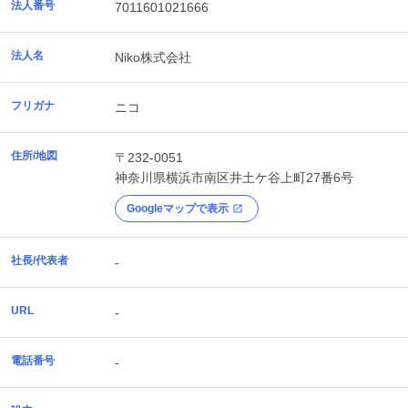
法人番号
7011601021666
法人名
Niko株式会社
フリガナ
ニコ
住所/地図
〒232-0051
神奈川県
横浜市南区
井土ケ谷上町27番6号
Googleマップで表示
社長/代表者
-
URL
-
電話番号
-