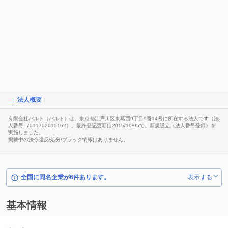
法人概要
有限会社バルト（バルト）は、東京都江戸川区東葛西9丁目9番14号に所在する法人です（法
人番号: 7011702015162）。最終登記更新は2015/10/05で、新規設立（法人番号登録）を
実施しました。
掲載中の法令違反/処分/ブラック情報はありません。
全国に同名企業が6件あります。
表示する
基本情報