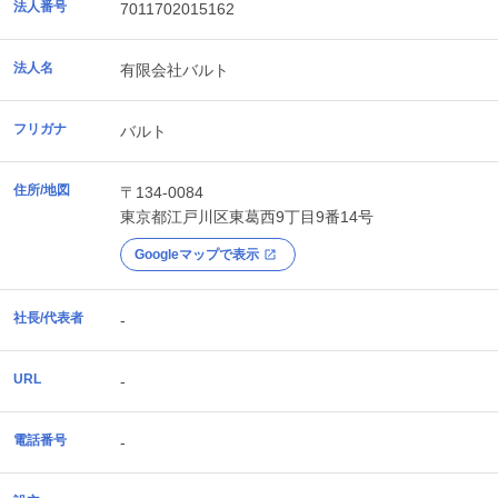
法人番号
7011702015162
法人名
有限会社バルト
フリガナ
バルト
住所/地図
〒134-0084
東京都
江戸川区
東葛西9丁目9番14号
Googleマップで表示
社長/代表者
-
URL
-
電話番号
-