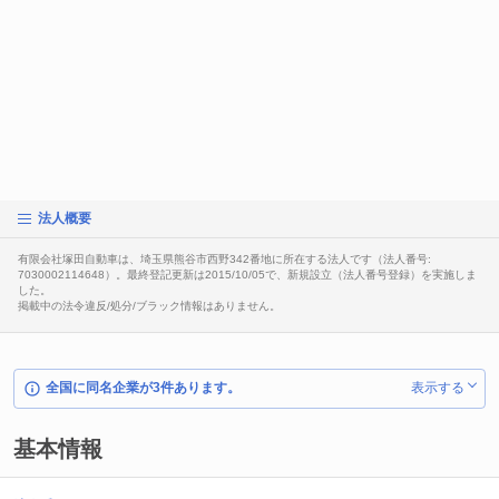
法人概要
有限会社塚田自動車は、埼玉県熊谷市西野342番地に所在する法人です（法人番号:
7030002114648）。最終登記更新は2015/10/05で、新規設立（法人番号登録）を実施しま
した。
掲載中の法令違反/処分/ブラック情報はありません。
全国に同名企業が3件あります。
表示する
基本情報