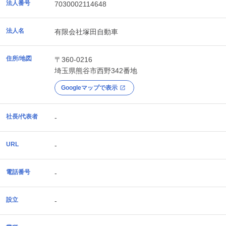
法人番号
7030002114648
法人名
有限会社塚田自動車
住所/地図
〒360-0216
埼玉県
熊谷市
西野342番地
Googleマップで表示
社長/代表者
-
URL
-
電話番号
-
設立
-