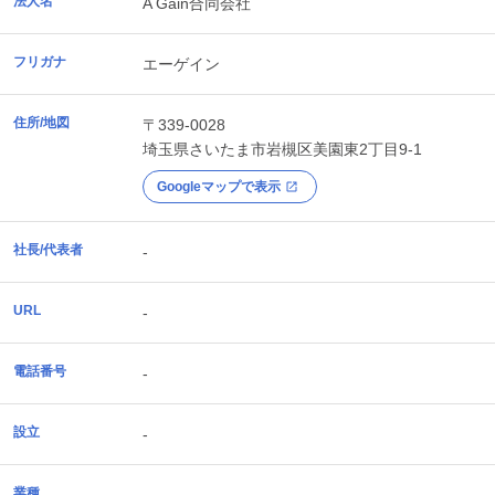
法人名
A Gain合同会社
フリガナ
エーゲイン
住所/地図
〒339-0028
埼玉県
さいたま市岩槻区
美園東2丁目9-1
Googleマップで表示
社長/代表者
-
URL
-
電話番号
-
設立
-
業種