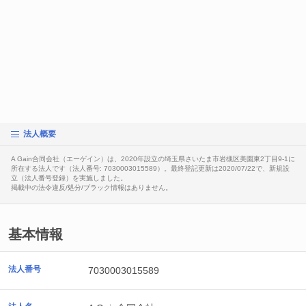
法人概要
A Gain合同会社（エーゲイン）は、2020年設立の埼玉県さいたま市岩槻区美園東2丁目9-1に
所在する法人です（法人番号: 7030003015589）。最終登記更新は2020/07/22で、新規設
立（法人番号登録）を実施しました。
掲載中の法令違反/処分/ブラック情報はありません。
基本情報
法人番号
7030003015589