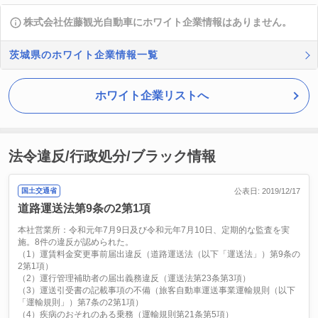
株式会社佐藤観光自動車にホワイト企業情報はありません。
茨城県のホワイト企業情報一覧
ホワイト企業リストへ
法令違反/行政処分/ブラック情報
国土交通省
公表日: 2019/12/17
道路運送法第9条の2第1項
本社営業所：令和元年7月9日及び令和元年7月10日、定期的な監査を実
施。8件の違反が認められた。
（1）運賃料金変更事前届出違反（道路運送法（以下「運送法」）第9条の
2第1項）
（2）運行管理補助者の届出義務違反（運送法第23条第3項）
（3）運送引受書の記載事項の不備（旅客自動車運送事業運輸規則（以下
「運輸規則」）第7条の2第1項）
（4）疾病のおそれのある乗務（運輸規則第21条第5項）