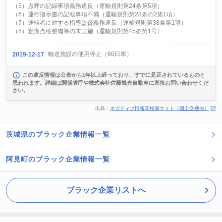
（5）点呼の記録事項義務違反（運輸規則第24条第5項）
（6）運行指示書の記載事項不備（運輸規則第28条の2第1項）
（7）運転者に対する指導監督義務違反（運輸規則第38条第1項）
（8）定期点検整備等の未実施（運輸規則第45条第1号）
輸送施設の使用停止（60日車）
2019-12-17
この違反情報は公表から1年以上経っており、すでに是正されているものと
思われます。詳細は関係省庁や株式会社佐藤観光自動車に直接お問い合わせくだ
さい。
出典：
ネガティブ情報等検索サイト（国土交通省）
茨城県のブラック企業情報一覧
阿見町のブラック企業情報一覧
ブラック企業リストへ