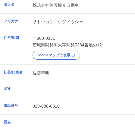
法人名
株式会社佐藤観光自動車
フリガナ
サトウカンコウジドウシャ
住所/地図
〒300-0331
茨城県
阿見町
大字阿見5384番地の12
Googleマップで表示
社長/代表者
佐藤幸明
URL
-
電話番号
029-888-0310
設立
-