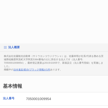
法人概要
株式会社佐藤観光自動車（サトウカンコウジドウシャ）は、佐藤幸明が社長/代表を務める茨
城県稲敷郡阿見町大字阿見5384番地の12に所在する法人です（法人番号:
7050001009954）。最終登記更新は2015/10/05で、新規設立（法人番号登録）を実施しま
した。
掲載中の
法令違反/処分/ブラック情報が1件
あります。
基本情報
法人番号
7050001009954