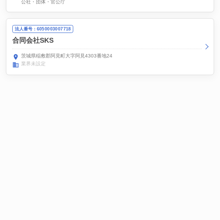
公社・団体・官公庁
法人番号：6050003007718
合同会社SKS
茨城県稲敷郡阿見町大字阿見4303番地24
業界未設定