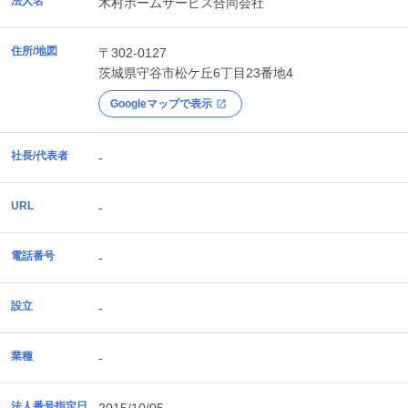
法人名
木村ホームサービス合同会社
住所/地図
〒302-0127
茨城県
守谷市
松ケ丘6丁目23番地4
Googleマップで表示
社長/代表者
-
URL
-
電話番号
-
設立
-
業種
-
法人番号指定日