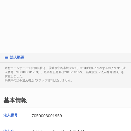
法人概要
木村ホームサービス合同会社は、茨城県守谷市松ケ丘6丁目23番地4に所在する法人です（法
人番号: 7050003001959）。最終登記更新は2015/10/05で、新規設立（法人番号登録）を
実施しました。
掲載中の法令違反/処分/ブラック情報はありません。
基本情報
法人番号
7050003001959