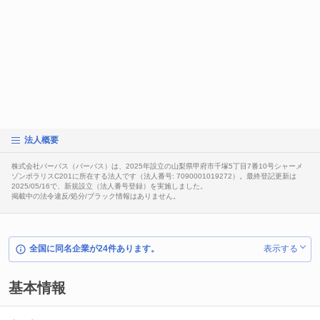
法人概要
株式会社パーパス（バーパス）は、2025年設立の山梨県甲府市千塚5丁目7番10号シャーメ
ゾンポラリスC201に所在する法人です（法人番号: 7090001019272）。最終登記更新は
2025/05/16で、新規設立（法人番号登録）を実施しました。
掲載中の法令違反/処分/ブラック情報はありません。
全国に同名企業が24件あります。
表示する
基本情報