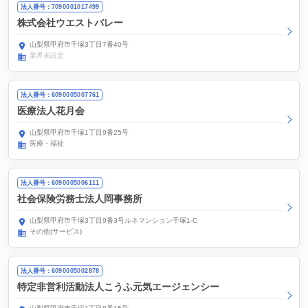
法人番号：7090001017499
株式会社ウエストバレー
山梨県甲府市千塚3丁目7番40号
業界未設定
法人番号：6090005007761
医療法人花月会
山梨県甲府市千塚1丁目9番25号
医療・福祉
法人番号：6090005006111
社会保険労務士法人岡事務所
山梨県甲府市千塚3丁目9番3号ルネマンション千塚1-C
その他(サービス)
法人番号：6090005002878
特定非営利活動法人こうふ元気エージェンシー