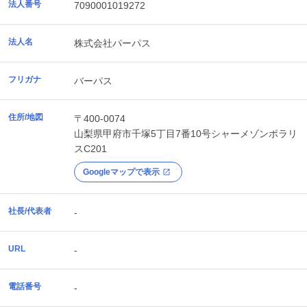
法人番号
7090001019272
法人名
株式会社パーパス
フリガナ
バーパス
住所/地図
〒400-0074
山梨県
甲府市
千塚5丁目7番10号シャーメゾンポラリ
スC201
Googleマップで表示
社長/代表者
-
URL
-
電話番号
-