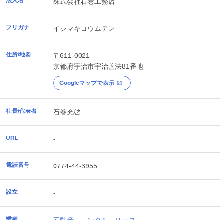
法人名
株式会社石巻工務店
フリガナ
イシマキコウムテン
住所/地図
〒611-0021
京都府
宇治市
宇治善法81番地
Googleマップで表示
社長/代表者
石巻充啓
URL
-
電話番号
0774-44-3955
設立
-
業種