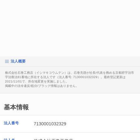
法人概要
株式会社石巻工務店（イシマキコウムテン）は、石巻充啓が社長/代表を務める京都府宇治市
宇治善法81番地に所在する法人です（法人番号: 7130001032329）。最終登記更新は
2021/11/01で、所在地変更を実施しました。
掲載中の法令違反/処分/ブラック情報はありません。
基本情報
法人番号
7130001032329