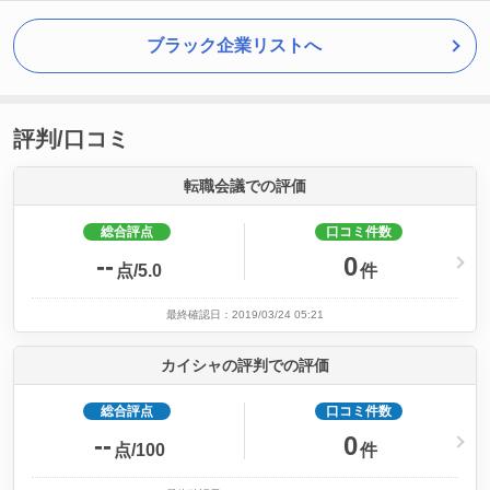
ブラック企業リストへ
評判/口コミ
転職会議での評価
総合評点
口コミ件数
--
0
点/5.0
件
最終確認日：2019/03/24 05:21
カイシャの評判での評価
総合評点
口コミ件数
--
0
点/100
件