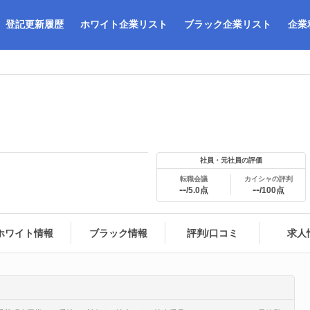
登記更新履歴
ホワイト企業リスト
ブラック企業リスト
企業
社員・元社員の評価
転職会議
カイシャの評判
--
--
/5.0点
/100点
ホワイト情報
ブラック情報
評判/口コミ
求人