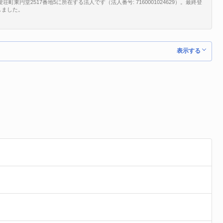
東円堂2517番地5に所在する法人です（法人番号: 7160001024629）。最終登
しました。
表示する