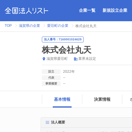
企業一覧
新規設立企業
TOP
滋賀県の企業
愛荘町の企業
株式会社丸天
法人番号：7160001024629
株式会社丸天
滋賀県
愛荘町
業界未設定
2022年
設立
--
代表
--
事業概要
基本情報
決算情報
法人概要