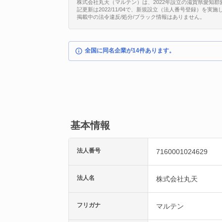
株式会社丸天（マルテン）は、2022年設立の滋賀県愛知郡愛荘町
記更新は2022/11/04で、新規設立（法人番号登録）を実施
掲載中の法令違反/処分/ブラック情報はありません。
全国に同名企業が14件あります。
基本情報
法人番号
7160001024629
法人名
株式会社丸天
フリガナ
マルテン