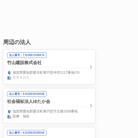
周辺の法人
法人番号：7160001008474
竹山建設株式会社
滋賀県愛知郡愛荘町東円堂仲切1117番地の5
業界未設定
法人番号：6160005004958
社会福祉法人ゆたか会
滋賀県愛知郡愛荘町東円堂字北畑1530番地
医療・福祉
法人番号：6160002009266