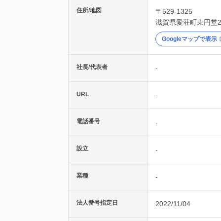
住所/地図
〒529-1325
滋賀県
愛荘町
東円堂2
Googleマップで表示
社長/代表者
-
URL
-
電話番号
-
設立
-
業種
-
法人番号指定日
2022/11/04