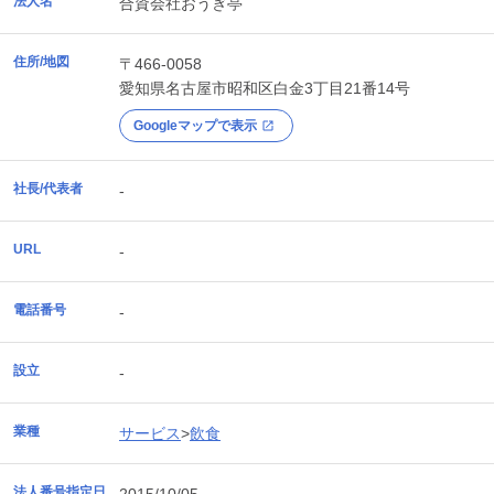
法人名
合資会社おうぎ亭
住所/地図
〒466-0058
愛知県
名古屋市昭和区
白金3丁目21番14号
Googleマップで表示
社長/代表者
-
URL
-
電話番号
-
設立
-
業種
サービス
>
飲食
法人番号指定日