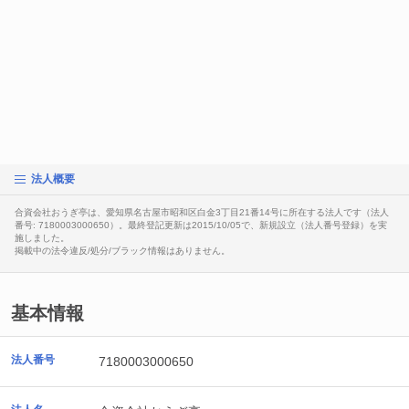
法人概要
合資会社おうぎ亭は、愛知県名古屋市昭和区白金3丁目21番14号に所在する法人です（法人
番号: 7180003000650）。最終登記更新は2015/10/05で、新規設立（法人番号登録）を実
施しました。
掲載中の法令違反/処分/ブラック情報はありません。
基本情報
法人番号
7180003000650