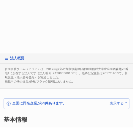
法人概要
合同会社ひふみ（ヒフミ）は、2017年設立の青森県南津軽郡田舎館村大字豊蒔字西森越75番
地1に所在する法人です（法人番号: 7420003001681）。最終登記更新は2017/01/13で、新
規設立（法人番号登録）を実施しました。
掲載中の法令違反/処分/ブラック情報はありません。
全国に同名企業が64件あります。
表示する
基本情報