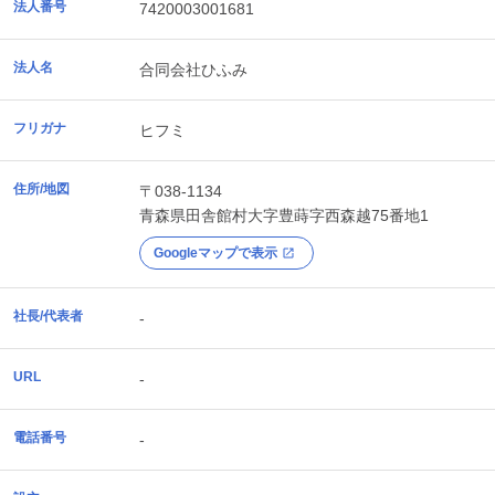
法人番号
7420003001681
法人名
合同会社ひふみ
フリガナ
ヒフミ
住所/地図
〒038-1134
青森県
田舎館村
大字豊蒔字西森越75番地1
Googleマップで表示
社長/代表者
-
URL
-
電話番号
-