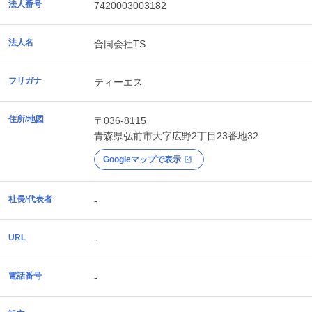
法人番号
7420003003182
法人名
合同会社TS
フリガナ
ティーエス
住所/地図
〒036-8115
青森県
弘前市
大字広野2丁目23番地32
Googleマップで表示
社長/代表者
-
URL
-
電話番号
-