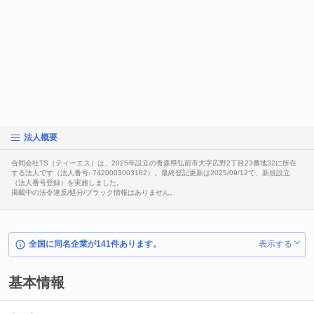
法人概要
合同会社TS（ティーエス）は、2025年設立の青森県弘前市大字広野2丁目23番地32に所在
する法人です（法人番号: 7420003003182）。最終登記更新は2025/09/12で、新規設立
（法人番号登録）を実施しました。
掲載中の法令違反/処分/ブラック情報はありません。
全国に同名企業が141件あります。
表示する
基本情報