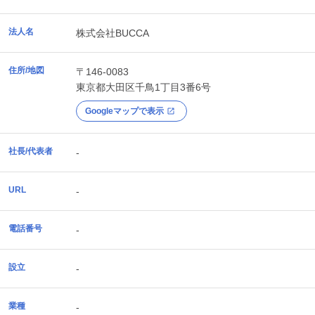
法人名
株式会社BUCCA
住所/地図
〒146-0083
東京都
大田区
千鳥1丁目3番6号
Googleマップで表示
社長/代表者
-
URL
-
電話番号
-
設立
-
業種
-