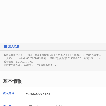
法人概要
有限会社オフィス・川越は、神奈川県横浜市保土ケ谷区法泉1丁目18番21-607号に所在する
法人です（法人番号: 8020002075188）。最終登記更新は2015/10/05で、新規設立（法人
番号登録）を実施しました。
掲載中の法令違反/処分/ブラック情報はありません。
基本情報
法人番号
8020002075188