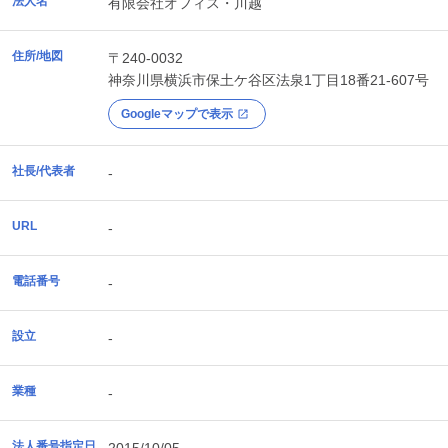
法人名
有限会社オフィス・川越
住所/地図
〒240-0032
神奈川県
横浜市保土ケ谷区
法泉1丁目18番21-607号
Googleマップで表示
社長/代表者
-
URL
-
電話番号
-
設立
-
業種
-
法人番号指定日