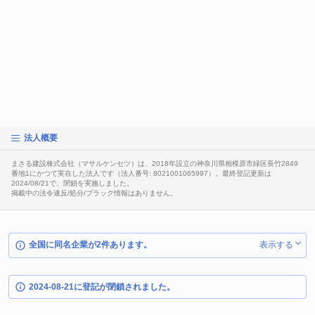
法人概要
まさる建設株式会社（マサルケンセツ）は、2018年設立の神奈川県相模原市緑区長竹2849
番地1にかつて実在した法人です（法人番号: 8021001065997）。最終登記更新は
2024/08/21で、閉鎖を実施しました。
掲載中の法令違反/処分/ブラック情報はありません。
全国に同名企業が2件あります。
表示する
2024-08-21に登記が閉鎖されました。