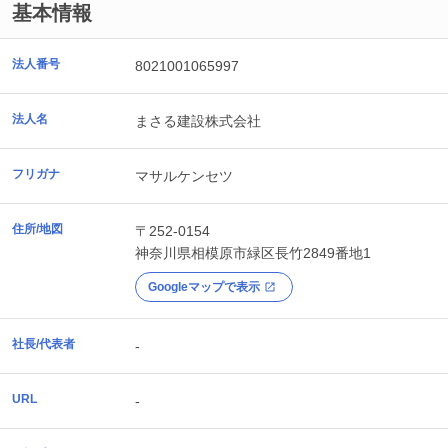
基本情報
法人番号
8021001065997
法人名
まさる建設株式会社
フリガナ
マサルケンセツ
住所/地図
〒252-0154
神奈川県
相模原市緑区
長竹2849番地1
Googleマップで表示
社長/代表者
-
URL
-