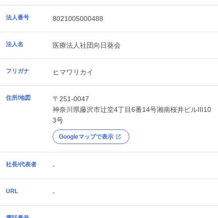
法人番号
8021005000488
法人名
医療法人社団向日葵会
フリガナ
ヒマワリカイ
住所/地図
〒251-0047
神奈川県
藤沢市
辻堂4丁目6番14号湘南桜井ビルIII10
3号
Googleマップで表示
社長/代表者
-
URL
-