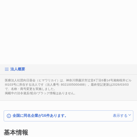
法人概要
医療法人社団向日葵会（ヒマワリカイ）は、神奈川県藤沢市辻堂4丁目6番14号湘南桜井ビル
III103号に所在する法人です（法人番号: 8021005000488）。最終登記更新は2026/03/03
で、名称・商号変更を実施しました。
掲載中の法令違反/処分/ブラック情報はありません。
全国に同名企業が16件あります。
表示する
基本情報