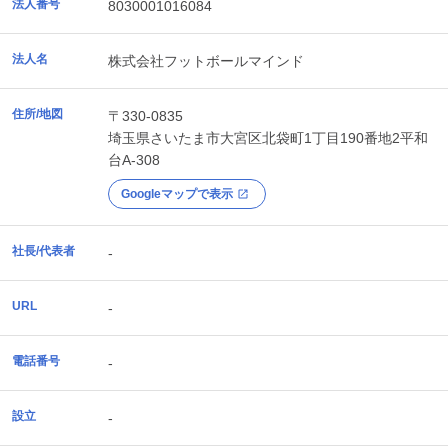
法人番号
8030001016084
法人名
株式会社フットボールマインド
住所/地図
〒330-0835
埼玉県
さいたま市大宮区
北袋町1丁目190番地2平和
台A-308
Googleマップで表示
社長/代表者
-
URL
-
電話番号
-
設立
-