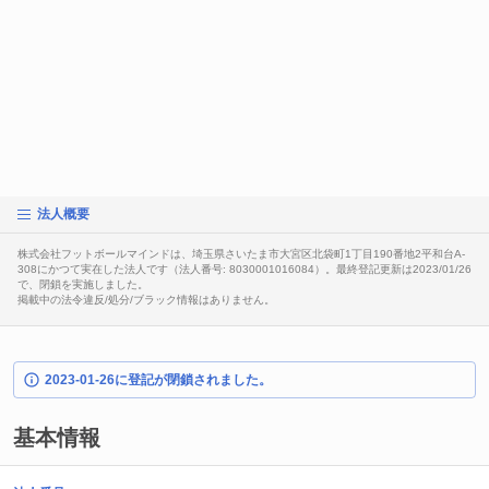
法人概要
株式会社フットボールマインドは、埼玉県さいたま市大宮区北袋町1丁目190番地2平和台A-
308にかつて実在した法人です（法人番号: 8030001016084）。最終登記更新は2023/01/26
で、閉鎖を実施しました。
掲載中の法令違反/処分/ブラック情報はありません。
2023-01-26に登記が閉鎖されました。
基本情報