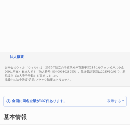
法人概要
合同会社ウィル（ウィル）は、2025年設立の千葉県松戸市東平賀234-1ルフォン松戸北小金
509に所在する法人です（法人番号: 8040003028655）。最終登記更新は2025/10/03で、新
規設立（法人番号登録）を実施しました。
掲載中の法令違反/処分/ブラック情報はありません。
全国に同名企業が307件あります。
表示する
基本情報