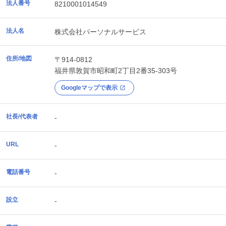
法人番号
8210001014549
法人名
株式会社パーソナルサービス
住所/地図
〒914-0812
福井県
敦賀市
昭和町2丁目2番35-303号
Googleマップで表示
社長/代表者
-
URL
-
電話番号
-
設立
-