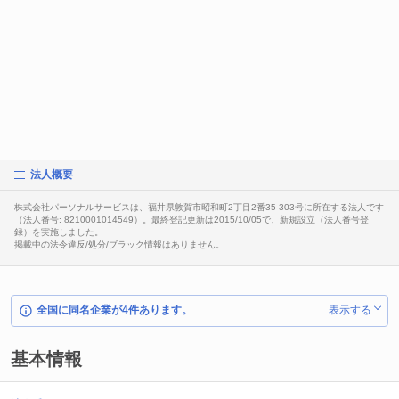
法人概要
株式会社パーソナルサービスは、福井県敦賀市昭和町2丁目2番35-303号に所在する法人です
（法人番号: 8210001014549）。最終登記更新は2015/10/05で、新規設立（法人番号登
録）を実施しました。
掲載中の法令違反/処分/ブラック情報はありません。
全国に同名企業が4件あります。
表示する
基本情報