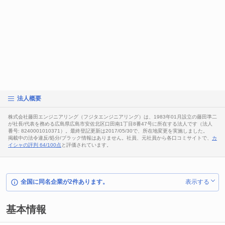
法人概要
株式会社藤田エンジニアリング（フジタエンジニアリング）は、1983年01月設立の藤田準二
が社長/代表を務める広島県広島市安佐北区口田南1丁目8番47号に所在する法人です（法人
番号: 8240001010371）。最終登記更新は2017/05/30で、所在地変更を実施しました。
掲載中の法令違反/処分/ブラック情報はありません。社員、元社員から各口コミサイトで、
カ
イシャの評判 64/100点
と評価されています。
全国に同名企業が2件あります。
表示する
基本情報