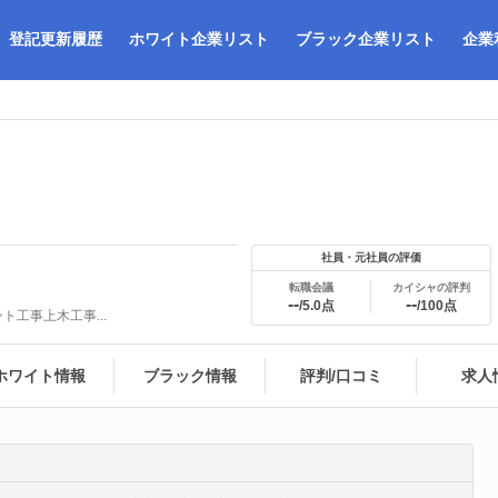
登記更新履歴
ホワイト企業リスト
ブラック企業リスト
企業
社員・元社員の評価
転職会議
カイシャの評判
--
--
/5.0点
/100点
ト工事上木工事...
ホワイト情報
ブラック情報
評判/口コミ
求人