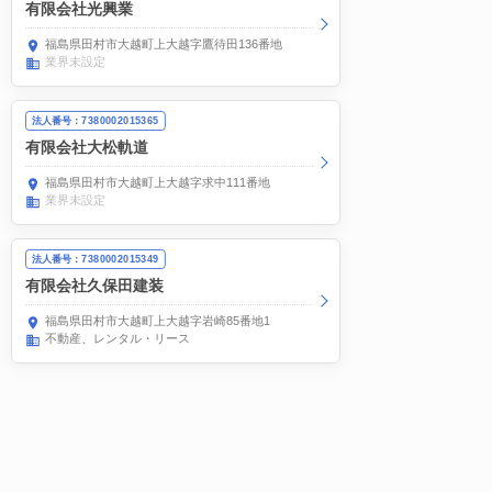
有限会社光興業
福島県田村市大越町上大越字鷹待田136番地
業界未設定
法人番号：7380002015365
有限会社大松軌道
福島県田村市大越町上大越字求中111番地
業界未設定
法人番号：7380002015349
有限会社久保田建装
福島県田村市大越町上大越字岩崎85番地1
不動産、レンタル・リース