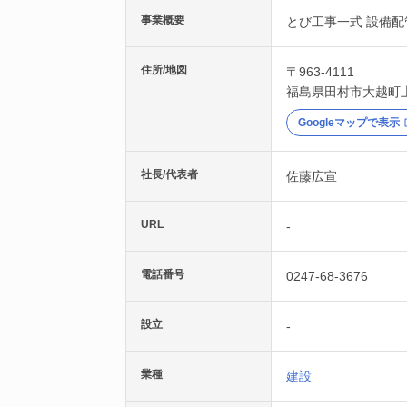
事業概要
とび工事一式 設備配
住所/地図
〒963-4111
福島県
田村市
大越町
Googleマップで表示
社長/代表者
佐藤広宣
URL
-
電話番号
0247-68-3676
設立
-
業種
建設