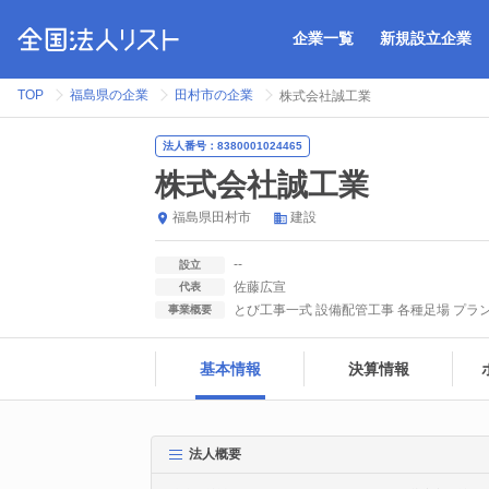
企業一覧
新規設立企業
TOP
福島県の企業
田村市の企業
株式会社誠工業
法人番号：8380001024465
株式会社誠工業
福島県
田村市
建設
--
設立
佐藤広宣
代表
とび工事一式 設備配管工事 各種足場 プラン
事業概要
基本情報
決算情報
法人概要