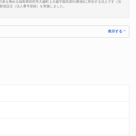
代表を務める福島県田村市大越町上大越字曲田原61番地6に所在する法人です（法
0/05で、新規設立（法人番号登録）を実施しました。
表示する