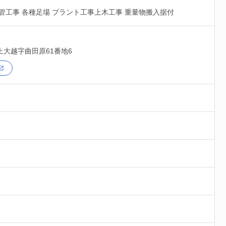
管工事 各種足場 プラント工事上木工事 重量物搬入据付
上大越字曲田原61番地6