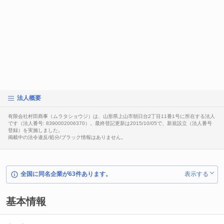
法人概要
有限会社村田商事（ムラタショウジ）は、山形県上山市朝日台2丁目11番1号に所在する法人
です（法人番号: 8390002006370）。最終登記更新は2015/10/05で、新規設立（法人番号
登録）を実施しました。
掲載中の法令違反/処分/ブラック情報はありません。
全国に同名企業が63件あります。
表示する
基本情報