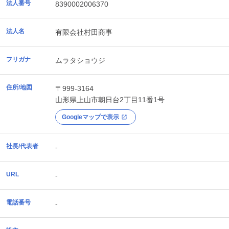
法人番号
8390002006370
法人名
有限会社村田商事
フリガナ
ムラタショウジ
住所/地図
〒999-3164
山形県
上山市
朝日台2丁目11番1号
Googleマップで表示
社長/代表者
-
URL
-
電話番号
-