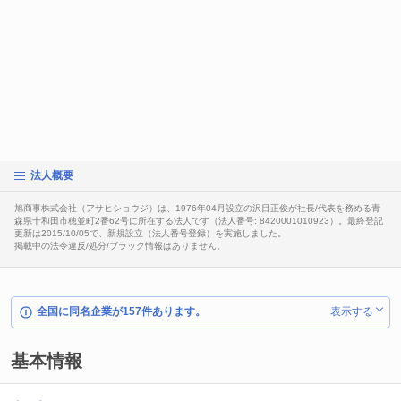
法人概要
旭商事株式会社（アサヒショウジ）は、1976年04月設立の沢目正俊が社長/代表を務める青
森県十和田市穂並町2番62号に所在する法人です（法人番号: 8420001010923）。最終登記
更新は2015/10/05で、新規設立（法人番号登録）を実施しました。
掲載中の法令違反/処分/ブラック情報はありません。
全国に同名企業が157件あります。
表示する
基本情報