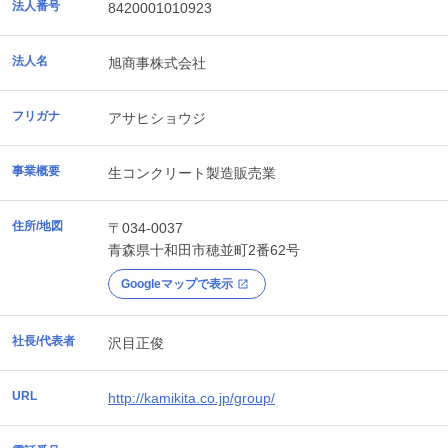
法人番号
8420001010923
法人名
旭商事株式会社
フリガナ
アサヒショウジ
事業概要
生コンクリート製造販売業
住所/地図
〒034-0037
青森県
十和田市
穂並町2番62号
Googleマップで表示
社長/代表者
沢目正俊
URL
http://kamikita.co.jp/group/