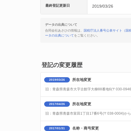
最終登記更新日
2019/03/26
データの出典について
合同会社あさひの情報は、
国税庁法人番号公表サイト（国
ータの出典について
をご覧ください。
登記の変更履歴
所在地変更
2019/03/26
旧：青森県青森市大字古館字大柳88番地6(〒030-0946
所在地変更
2017/04/26
旧：青森県青森市富田1丁目17番6号(〒038-0004)か
名称・商号変更
2017/01/31