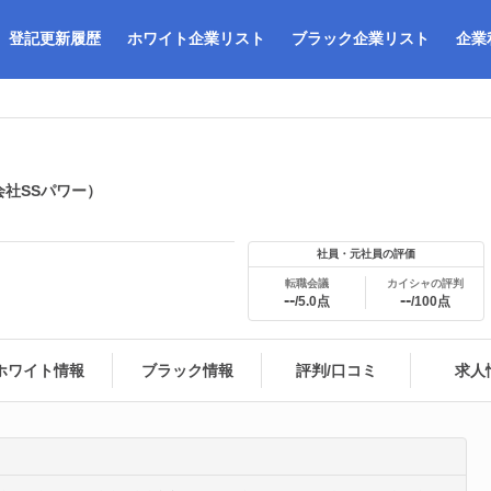
登記更新履歴
ホワイト企業リスト
ブラック企業リスト
企業
社SSパワー）
社員・元社員の評価
転職会議
カイシャの評判
--
--
/5.0点
/100点
ホワイト情報
ブラック情報
評判/口コミ
求人