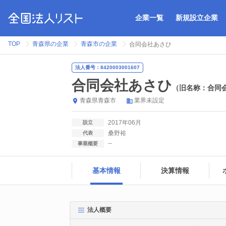
企業一覧
新規設立企業
TOP
青森県の企業
青森市の企業
合同会社あさひ
法人番号：8420003001607
合同会社あさひ
（旧名称：合同会
青森県
青森市
業界未設定
2017年06月
設立
桑野裕
代表
--
事業概要
基本情報
決算情報
法人概要