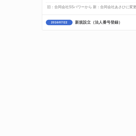
旧：合同会社SSパワーから 新：合同会社あさひに変
新規設立（法人番号登録）
2016/07/22