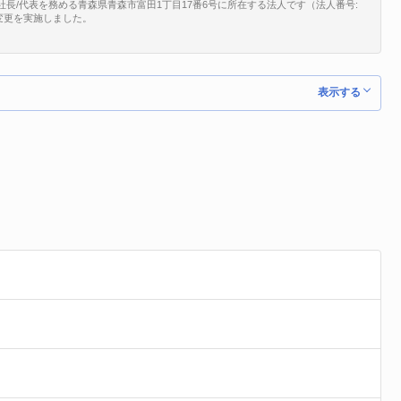
社長/代表を務める青森県青森市富田1丁目17番6号に所在する法人です（法人番号:
所在地変更を実施しました。
表示する