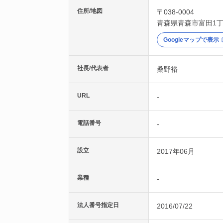
住所/地図
〒038-0004
青森県
青森市
富田1丁
Googleマップで表示
社長/代表者
桑野裕
URL
-
電話番号
-
設立
2017年06月
業種
-
法人番号指定日
2016/07/22