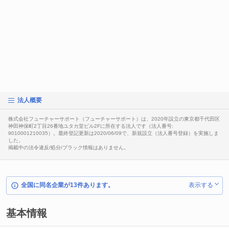
法人概要
株式会社フューチャーサポート（フューチャーサポート）は、2020年設立の東京都千代田区
神田神保町2丁目26番地ユタカ堂ビル2Fに所在する法人です（法人番号:
9010001210035）。最終登記更新は2020/06/09で、新規設立（法人番号登録）を実施しま
した。
掲載中の法令違反/処分/ブラック情報はありません。
全国に同名企業が13件あります。
表示する
基本情報