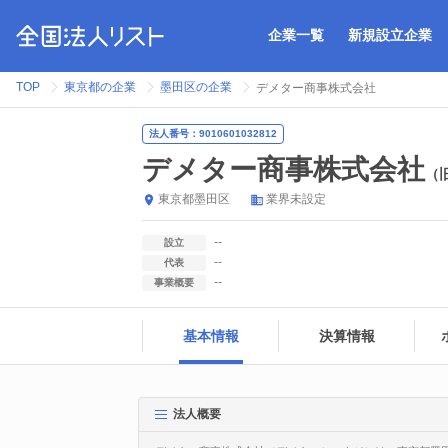
企業一覧
新規設立企業
TOP
東京都の企業
墨田区の企業
デメター商事株式会社
法人番号：9010601032812
デメター商事株式会社
（
東京都
墨田区
業界未設定
--
設立
--
代表
--
事業概要
基本情報
決算情報
法人概要