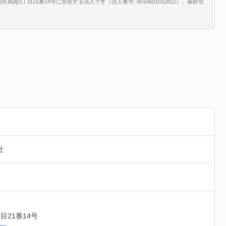
3丁目21番14号に所在する法人です（法人番号: 9010601032812）。最終登
社
目21番14号