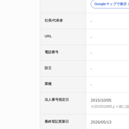
Googleマップで表示
社長/代表者
-
URL
-
電話番号
-
設立
-
業種
-
法人番号指定日
2015/10/05
※2015/10/05より
最終登記更新日
2026/05/13