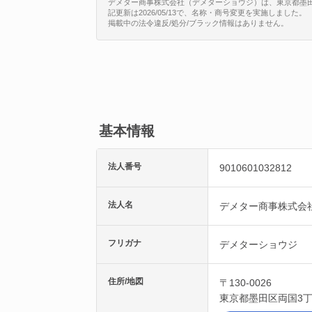
デメター商事株式会社（デメターショウジ）は、東京都墨田区両国
記更新は2026/05/13で、名称・商号変更を実施しました。
掲載中の法令違反/処分/ブラック情報はありません。
基本情報
法人番号
9010601032812
法人名
デメター商事株式会
フリガナ
デメターショウジ
住所/地図
〒130-0026
東京都
墨田区
両国3丁