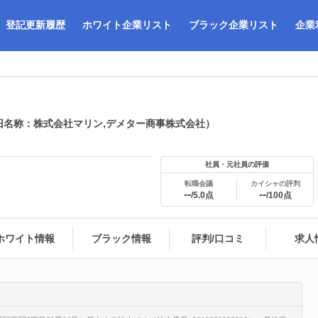
登記更新履歴
ホワイト企業リスト
ブラック企業リスト
企業
旧名称：株式会社マリン,デメター商事株式会社）
社員・元社員の評価
転職会議
カイシャの評判
--
--
/5.0点
/100点
ホワイト情報
ブラック情報
評判/口コミ
求人